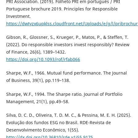
PRI Association. (2019). Folheto PRI em português / PRI
Portuguese brochure 2019. Principles for Responsible
Investment.
https://dwtyzx6upklss.cloudfront.net/Uploads/e/g/l/pribroch
Gibson, R., Glossner, S., Krueger, P., Matos, P., & Steffen, T.
(2022). Do responsible investors invest responsibly? Review
of Finance, 26(6), 1389–1432.
https://doi.org/10.1093/rof/rfab066
Sharpe, W.F., 1966. Mutual fund performance. The Journal
of Business, 39(1), pp.119–138.
Sharpe, W.F., 1994. The Sharpe ratio. Journal of Portfolio
Management, 21(1), pp.49–58.
Silva, D. C. D., Oliveira, T. D. M. C., & Pessina, M. E. H. (2025).
Evolução dos fundos ESG no Brasil. RDE-Revista de
Desenvolvimento Econômico, 1(55).
http://dx.doi.org/10.36810/rde.v1i55.9175