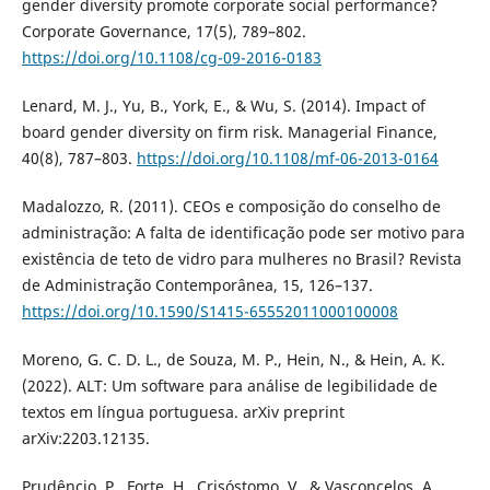
gender diversity promote corporate social performance?
Corporate Governance, 17(5), 789–802.
https://doi.org/10.1108/cg-09-2016-0183
Lenard, M. J., Yu, B., York, E., & Wu, S. (2014). Impact of
board gender diversity on firm risk. Managerial Finance,
40(8), 787–803.
https://doi.org/10.1108/mf-06-2013-0164
Madalozzo, R. (2011). CEOs e composição do conselho de
administração: A falta de identificação pode ser motivo para
existência de teto de vidro para mulheres no Brasil? Revista
de Administração Contemporânea, 15, 126–137.
https://doi.org/10.1590/S1415-65552011000100008
Moreno, G. C. D. L., de Souza, M. P., Hein, N., & Hein, A. K.
(2022). ALT: Um software para análise de legibilidade de
textos em língua portuguesa. arXiv preprint
arXiv:2203.12135.
Prudêncio, P., Forte, H., Crisóstomo, V., & Vasconcelos, A.