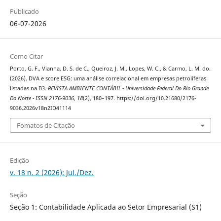
Publicado
06-07-2026
Como Citar
Porto, G. F., Vianna, D. S. de C., Queiroz, J. M., Lopes, W. C., & Carmo, L. M. do.
(2026). DVA e score ESG: uma análise correlacional em empresas petrolíferas
listadas na B3.
REVISTA AMBIENTE CONTÁBIL - Universidade Federal Do Rio Grande
Do Norte - ISSN 2176-9036
,
18
(2), 180–197. https://doi.org/10.21680/2176-
9036.2026v18n2ID41114
Fomatos de Citação
Edição
v. 18 n. 2 (2026): Jul./Dez.
Seção
Seção 1: Contabilidade Aplicada ao Setor Empresarial (S1)