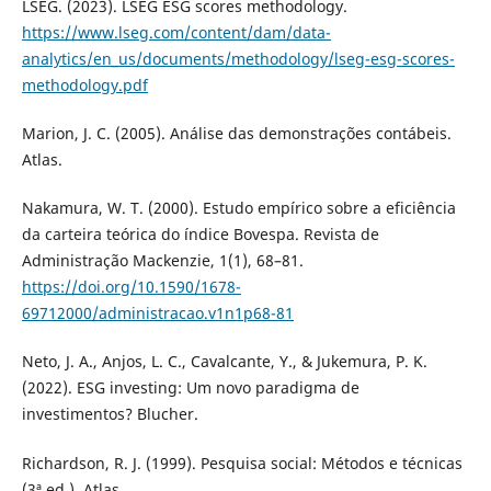
LSEG. (2023). LSEG ESG scores methodology.
https://www.lseg.com/content/dam/data-
analytics/en_us/documents/methodology/lseg-esg-scores-
methodology.pdf
Marion, J. C. (2005). Análise das demonstrações contábeis.
Atlas.
Nakamura, W. T. (2000). Estudo empírico sobre a eficiência
da carteira teórica do índice Bovespa. Revista de
Administração Mackenzie, 1(1), 68–81.
https://doi.org/10.1590/1678-
69712000/administracao.v1n1p68-81
Neto, J. A., Anjos, L. C., Cavalcante, Y., & Jukemura, P. K.
(2022). ESG investing: Um novo paradigma de
investimentos? Blucher.
Richardson, R. J. (1999). Pesquisa social: Métodos e técnicas
(3ª ed.). Atlas.