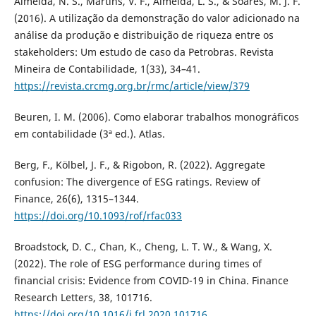
Almeida, N. S., Martins, V. F., Almeida, L. S., & Soares, M. J. F.
(2016). A utilização da demonstração do valor adicionado na
análise da produção e distribuição de riqueza entre os
stakeholders: Um estudo de caso da Petrobras. Revista
Mineira de Contabilidade, 1(33), 34–41.
https://revista.crcmg.org.br/rmc/article/view/379
Beuren, I. M. (2006). Como elaborar trabalhos monográficos
em contabilidade (3ª ed.). Atlas.
Berg, F., Kölbel, J. F., & Rigobon, R. (2022). Aggregate
confusion: The divergence of ESG ratings. Review of
Finance, 26(6), 1315–1344.
https://doi.org/10.1093/rof/rfac033
Broadstock, D. C., Chan, K., Cheng, L. T. W., & Wang, X.
(2022). The role of ESG performance during times of
financial crisis: Evidence from COVID-19 in China. Finance
Research Letters, 38, 101716.
https://doi.org/10.1016/j.frl.2020.101716