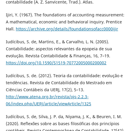
contabilidade (A. Z. Sanvicente, Trad.). Atlas.
Ijiri, Y. (1967). The foundations of accounting measurement:
A mathematical, economic and behavioral inquiry. Prentice
Hall.
https://archive.org/details/foundationsofacc0000ijir
Iudícibus, S. de, Martins, E., & Carvalho, L. N. (2005).
Contabilidade: aspectos relevantes da epopeia de sua
evolução. Revista Contabilidade & Finanças, 16, 7–19.
https://doi.org/10.1590/S1519-70772005000200002
Iudícibus, S. de. (2012). Teoria da contabilidade: evolução e
tendências. Revista de Contabilidade do Mestrado em
Ciências Contábeis da UERJ, 17(2), 5–13.
http://www.atena.org.br/revista/ojs-2.2.3-
06/index.php/UERJ/article/viewArticle/1325
Iudícibus, S. de, Silva, J. P. da, Niyama, J. K., & Beuren, I. M.
(2020). Reflexões sobre as bases filosóficas dos princípios
contábeis. Revista Contemporânea de Contabilidade, 17(42),