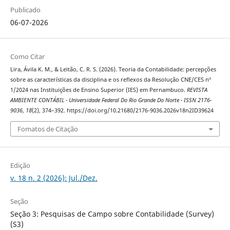
Publicado
06-07-2026
Como Citar
Lira, Ávila K. M., & Leitão, C. R. S. (2026). Teoria da Contabilidade: percepções
sobre as características da disciplina e os reflexos da Resolução CNE/CES nº
1/2024 nas Instituições de Ensino Superior (IES) em Pernambuco.
REVISTA
AMBIENTE CONTÁBIL - Universidade Federal Do Rio Grande Do Norte - ISSN 2176-
9036
,
18
(2), 374–392. https://doi.org/10.21680/2176-9036.2026v18n2ID39624
Fomatos de Citação
Edição
v. 18 n. 2 (2026): Jul./Dez.
Seção
Seção 3: Pesquisas de Campo sobre Contabilidade (Survey)
(S3)