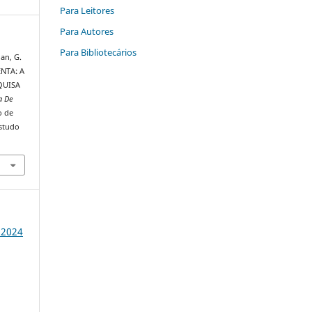
Para Leitores
Para Autores
Para Bibliotecários
an, G.
NTA: A
QUISA
a De
o de
Estudo
o 2024