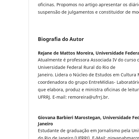
oficinas. Propomos no artigo apresentar os diár
suspensão de julgamentos e constituidor de mod
Biografia do Autor
Rejane de Mattos Moreira,
Universidade Federal
Atualmente é professora Associada IV do curso 
Universidade Federal Rural do Rio de
Janeiro. Lidera o Núcleo de Estudos em Cultura
coordenadora do grupo EntreMídias- Laboratóri
que elabora, produz e ministra oficinas de leitur
UFRRJ. E-mail: remoreira@ufrrj.br.
Giovana Barbieri Marostegan,
Universidade Fed
Janeiro
Estudante de graduação em Jornalismo pela Uni
do Rio de Janeiro (UFRRJ). E-Mail: giovanabma