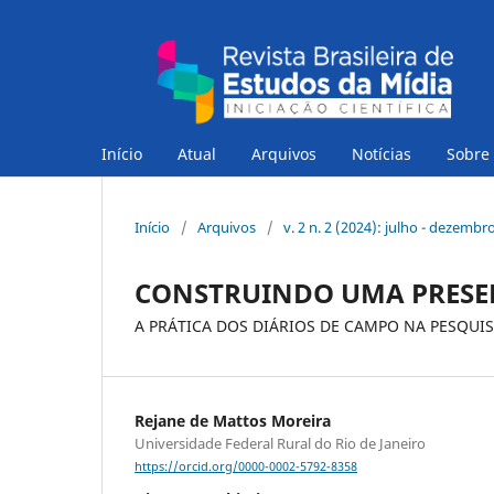
Início
Atual
Arquivos
Notícias
Sobre
Início
/
Arquivos
/
v. 2 n. 2 (2024): julho - dezembr
CONSTRUINDO UMA PRESE
A PRÁTICA DOS DIÁRIOS DE CAMPO NA PESQUI
Rejane de Mattos Moreira
Universidade Federal Rural do Rio de Janeiro
https://orcid.org/0000-0002-5792-8358