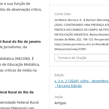
ios e sua função de
os de observação crítico.
Como Citar
de Mattos Moreira, R., & Barbieri Marosteg
(2024). CONSTRUINDO UMA PRESENÇA ATE
PRÁTICA DOS DIÁRIOS DE CAMPO NA PES
EM EDUCAÇÃO MIDIÁTICA.
Revista Brasileir
Estudos Da Mídia
,
2
(2), 108–123. Recuperad
 Rural do Rio de Janeiro
https://www.periodicos.ufrn.br/RevisBra
de Jornalismo, da
Midia/article/view/37097
Fomatos de Citação
 Midiática (NECOM). É
o de Educação Midiática,
as críticas de mídia na
Edição
v. 2 n. 2 (2024): julho - dezembr
- Terceira Edição
eral Rural do Rio de
Seção
versidade Federal Rural
Artigos
rostegan29@gmail.com.