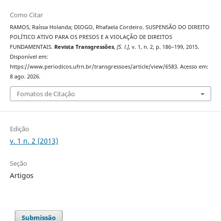
Como Citar
RAMOS, Raíssa Holanda; DIOGO, Rhafaela Cordeiro. SUSPENSÃO DO DIREITO
POLÍTICO ATIVO PARA OS PRESOS E A VIOLAÇÃO DE DIREITOS
FUNDAMENTAIS.
Revista Transgressões
,
[S. l.]
, v. 1, n. 2, p. 186–199, 2015.
Disponível em:
https://www.periodicos.ufrn.br/transgressoes/article/view/6583. Acesso em:
8 ago. 2026.
Fomatos de Citação
Edição
v. 1 n. 2 (2013)
Seção
Artigos
Submissão