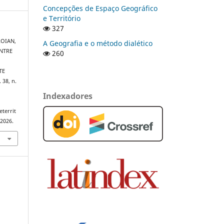
Concepções de Espaço Geográfico
e Território
327
ROIAN,
A Geografia e o método dialético
ENTRE
260
TE
. 38, n.
Indexadores
territ
 2026.