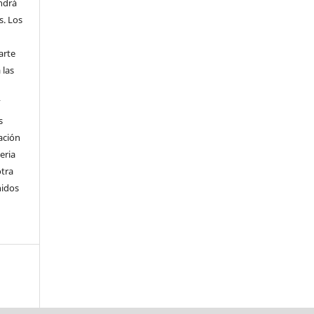
endrá
s. Los
arte
 las
í
s
ación
eria
otra
nidos