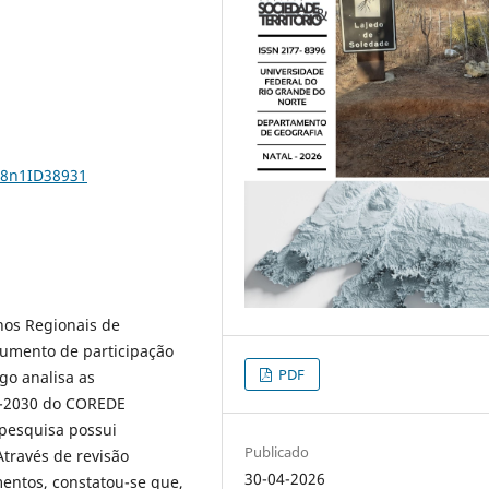
38n1ID38931
hos Regionais de
umento de participação
PDF
igo analisa as
5-2030 do COREDE
 pesquisa possui
Publicado
Através de revisão
30-04-2026
mentos, constatou-se que,