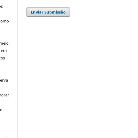
os
Enviar Submissão
 como
meio,
u em
tos
serva
horar
se