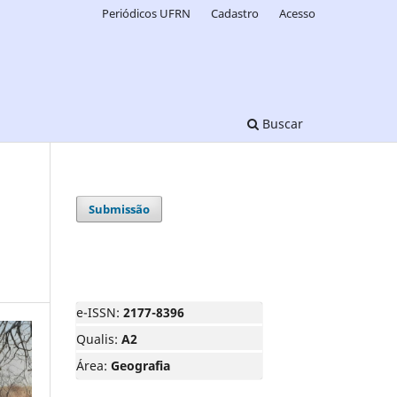
Periódicos UFRN
Cadastro
Acesso
Buscar
Submissão
e-ISSN:
2177-8396
Qualis:
A2
Área:
Geografia