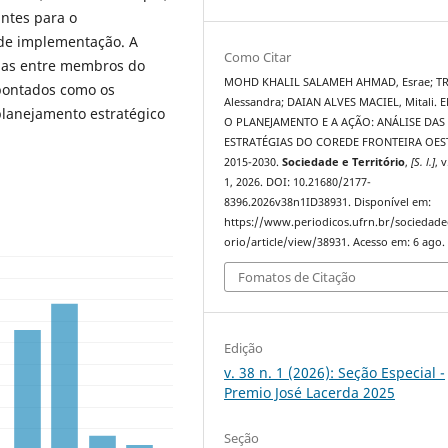
antes para o
 de implementação. A
Como Citar
cias entre membros do
MOHD KHALIL SALAMEH AHMAD, Esrae; T
pontados como os
Alessandra; DAIAN ALVES MACIEL, Mitali. 
 planejamento estratégico
O PLANEJAMENTO E A AÇÃO: ANÁLISE DAS
ESTRATÉGIAS DO COREDE FRONTEIRA OES
2015-2030.
Sociedade e Território
,
[S. l.]
, v
1, 2026. DOI: 10.21680/2177-
8396.2026v38n1ID38931. Disponível em:
https://www.periodicos.ufrn.br/sociedadee
orio/article/view/38931. Acesso em: 6 ago.
Fomatos de Citação
Edição
v. 38 n. 1 (2026): Seção Especial -
Premio José Lacerda 2025
Seção