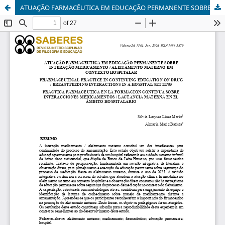
ATUAÇÃO FARMACÊUTICA EM EDUCAÇÃO PERMANENTE SOBRE INTERAÇÃO MEDICAMENTO / ALEITAMENTO MATERNO EM CONTEXTO HOSPITALAR