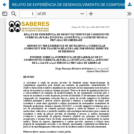
RELATO DE EXPERIÊNCIA DE DESENVOLVIMENTO DE COMPONENTE CURRICULAR PARA ENSINO DA ASSISTÊNCIA À SAÚDE DE PESSOAS PRIVADAS DE LIBERDADE