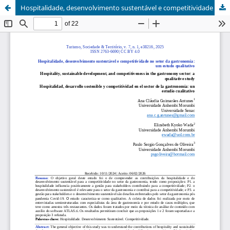
Hospitalidade, desenvolvimento sustentável e competitividade no setor da gastronomia