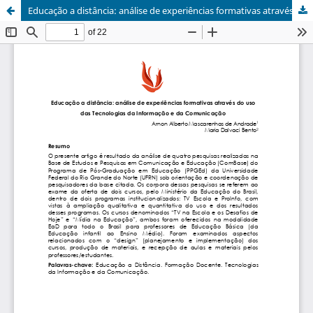
Educação a distância: análise de experiências formativas através do uso das Tecnologias da Informação e da Comunicação