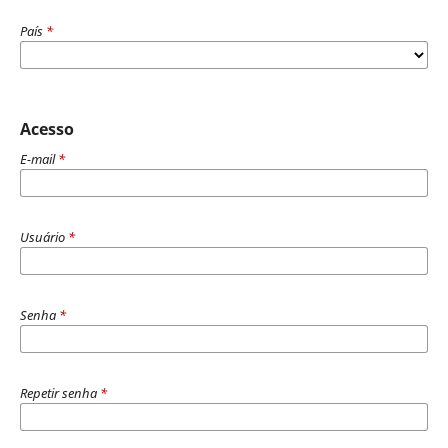
País
*
Acesso
E-mail
*
Usuário
*
Senha
*
Repetir senha
*