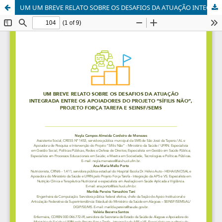
UM UM BREVE RELATO SOBRE OS DESAFIOS DA ATUAÇÃO INTEGRADA ENTRE OS APOIADORES DO PROJETO “SÍFILIS NÃO”, PROJETO FORÇA TAREFA E SEINSF/SEMS