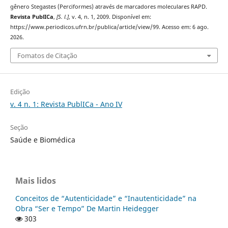
gênero Stegastes (Perciformes) através de marcadores moleculares RAPD.
Revista PublICa
,
[S. l.]
, v. 4, n. 1, 2009. Disponível em:
https://www.periodicos.ufrn.br/publica/article/view/99. Acesso em: 6 ago.
2026.
Fomatos de Citação
Edição
v. 4 n. 1: Revista PublICa - Ano IV
Seção
Saúde e Biomédica
Mais lidos
Conceitos de “Autenticidade” e “Inautenticidade” na
Obra “Ser e Tempo” De Martin Heidegger
303