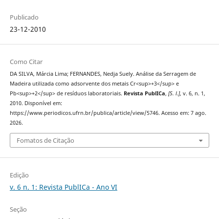
Publicado
23-12-2010
Como Citar
DA SILVA, Márcia Lima; FERNANDES, Nedja Suely. Análise da Serragem de
Madeira utilizada como adsorvente dos metais Cr<sup>+3</sup> e
Pb<sup>+2</sup> de resíduos laboratoriais.
Revista PublICa
,
[S. l.]
, v. 6, n. 1,
2010. Disponível em:
https://www.periodicos.ufrn.br/publica/article/view/5746. Acesso em: 7 ago.
2026.
Fomatos de Citação
Edição
v. 6 n. 1: Revista PublICa - Ano VI
Seção