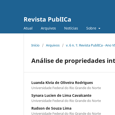
Revista PublICa
Atual
Arquivos
Notícias
Sobre
Início
/
Arquivos
/
v. 6 n. 1: Revista PublICa - Ano V
Análise de propriedades in
Luanda Kivia de Oliveira Rodrigues
Universidade Federal do Rio Grande do Norte
Synara Lucien de Lima Cavalcante
Universidade Federal do Rio Grande do Norte
Rudson de Souza Lima
Universidade Federal do Rio Grande do Norte