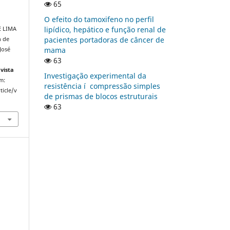
65
O efeito do tamoxifeno no perfil
lipí­dico, hepático e função renal de
E LIMA
pacientes portadoras de câncer de
n de
mama
José
63
vista
Investigação experimental da
em:
resistência í compressão simples
ticle/v
de prismas de blocos estruturais
63