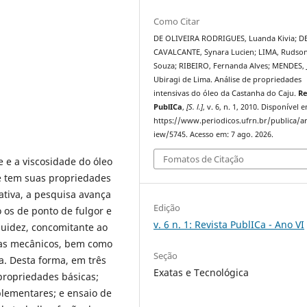
Como Citar
DE OLIVEIRA RODRIGUES, Luanda Kivia; D
CAVALCANTE, Synara Lucien; LIMA, Rudso
Souza; RIBEIRO, Fernanda Alves; MENDES, 
Ubiragi de Lima. Análise de propriedades
intensivas do óleo da Castanha do Caju.
Re
PublICa
,
[S. l.]
, v. 6, n. 1, 2010. Disponível 
https://www.periodicos.ufrn.br/publica/ar
iew/5745. Acesso em: 7 ago. 2026.
Fomatos de Citação
e e a viscosidade do óleo
e tem suas propriedades
tiva, a pesquisa avança
Edição
os de ponto de fulgor e
v. 6 n. 1: Revista PublICa - Ano VI
luidez, concomitante ao
emas mecânicos, bem como
Seção
a. Desta forma, em três
Exatas e Tecnológica
propriedades básicas;
lementares; e ensaio de