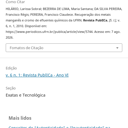
Como Citar
HILÁRIO, Larissa Sobral; BEZERRA DE LIMA, Maria Santana; DA SILVA PEREIRA,
Francisco Régis; PEREIRA, Francisco Claudece. Recuperação dos metais
manganês e cromo de efluentes químicos da UFRN.
Revista PublICa
,
[S. l.]
, v.
6, n. 1, 2010. Disponível em:
https://www.periodicos.ufrn.br/publica/article/view/5744. Acesso em: 7 ago.
2026.
Fomatos de Citação
Edição
v. 6 n. 1: Revista PublICa - Ano VI
Seção
Exatas e Tecnológica
Mais lidos
Conceitos de “Autenticidade” e “Inautenticidade” na