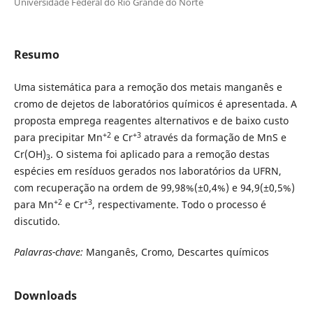
Universidade Federal do Rio Grande do Norte
Resumo
Uma sistemática para a remoção dos metais manganês e
cromo de dejetos de laboratórios químicos é apresentada. A
proposta emprega reagentes alternativos e de baixo custo
+2
+3
para precipitar Mn
e Cr
através da formação de MnS e
Cr(OH)
. O sistema foi aplicado para a remoção destas
3
espécies em resíduos gerados nos laboratórios da UFRN,
com recuperação na ordem de 99,98%(±0,4%) e 94,9(±0,5%)
+2
+3
para Mn
e Cr
, respectivamente. Todo o processo é
discutido.
Palavras-chave:
Manganês, Cromo, Descartes químicos
Downloads