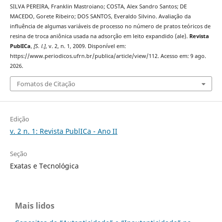
SILVA PEREIRA, Franklin Mastroiano; COSTA, Alex Sandro Santos; DE
MACEDO, Gorete Ribeiro; DOS SANTOS, Everaldo Silvino. Avaliação da
influência de algumas variáveis de processo no número de pratos teóricos de
resina de troca aniônica usada na adsorção em leito expandido (ale).
Revista
PublICa
,
[S. l.]
, v. 2, n. 1, 2009. Disponível em:
https://www.periodicos.ufrn.br/publica/article/view/112. Acesso em: 9 ago.
2026.
Fomatos de Citação
Edição
v. 2 n. 1: Revista PublICa - Ano II
Seção
Exatas e Tecnológica
Mais lidos