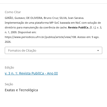
Como Citar
GIRÃO, Gustavo; DE OLIVEIRA, Bruno Cruz; SILVA, Ivan Saraiva.
Implementação de uma plataforma MP-SoC baseada em NoC com solução de
diretório para manutenção da coerência de cache.
Revista PublICa
,
[S. l.]
, v. 3,
n. 1, 2009. Disponível em:
https://www.periodicos.ufrn.br/publica/article/view/108. Acesso em: 9 ago.
2026.
Fomatos de Citação
Edição
v. 3 n. 1: Revista PublICa - Ano III
Seção
Exatas e Tecnológica