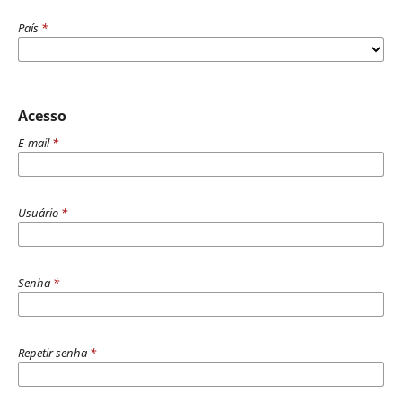
País
*
Acesso
E-mail
*
Usuário
*
Senha
*
Repetir senha
*