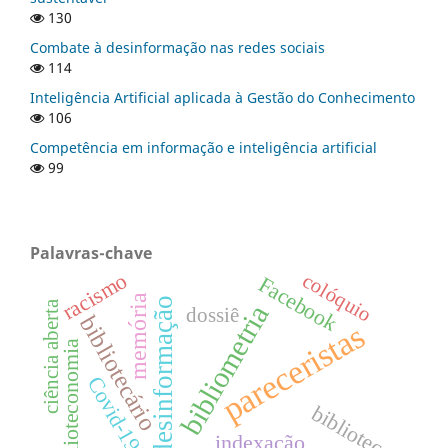
130
Combate à desinformação nas redes sociais
114
Inteligência Artificial aplicada à Gestão do Conhecimento
106
Competência em informação e inteligência artificial
99
Palavras-chave
racismo
colóquio
Facebook
memória
desinformação
ciência aberta
bibliometria
dossiê
bibliotecário
pareceristas
Biblioteconomia
Covid-19
biblioteca
indexação