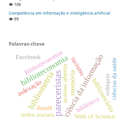
106
Competência em informação e inteligência artificial
99
Palavras-chave
Biblioteconomia
ciência da informação
Facebook
biblioteconomia
racismo
ciências da saúde
acesso aberto
bibliometria
memória
pareceristas
colóquio
bibliotecário
indexação
biblioteca
dossiê
redes sociais
Web of Science