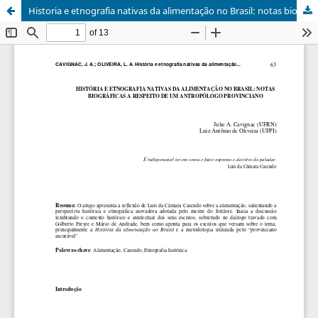
Historia e etnografia nativas da alimentação no Brasil: notas biográficas a respeito de um antropólogo provinciano