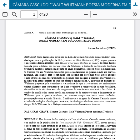
CÂMARA CASCUDO E WALT WHITMAN: POESIA MODERNA EM DIÁLOGOS TRADUTÓRIOS