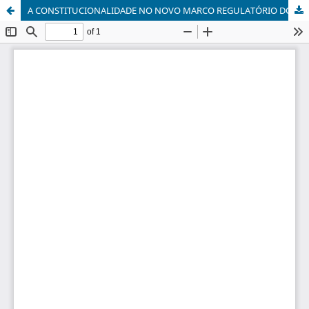
A CONSTITUCIONALIDADE NO NOVO MARCO REGULATÓRIO DO PRÉ-SAL FRENTE À NOVA ORDEM ECONÔMICA VIGENTE