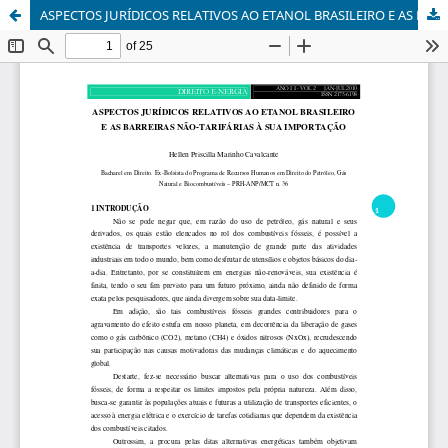
ASPECTOS JURÍDICOS RELATIVOS AO ETANOL BRASILEIRO E AS BARREIRAS NÃO-TARIFÁRIAS À SUA IMPORTAÇÃO