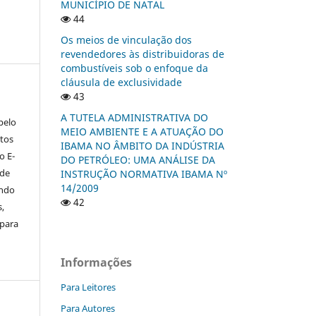
MUNICÍPIO DE NATAL
44
Os meios de vinculação dos
revendedores às distribuidoras de
combustíveis sob o enfoque da
cláusula de exclusividade
43
A TUTELA ADMINISTRATIVA DO
pelo
MEIO AMBIENTE E A ATUAÇÃO DO
itos
IBAMA NO ÂMBITO DA INDÚSTRIA
o E-
DO PETRÓLEO: UMA ANÁLISE DA
ode
INSTRUÇÃO NORMATIVA IBAMA Nº
14/2009
indo
42
s,
 para
Informações
Para Leitores
Para Autores