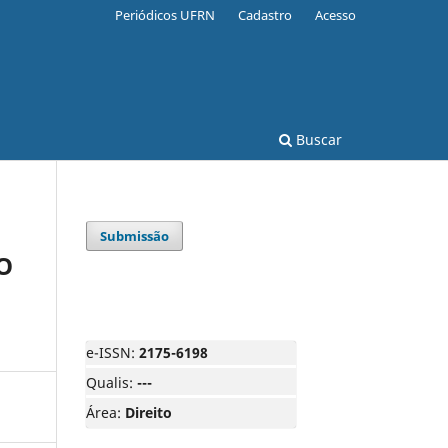
Periódicos UFRN
Cadastro
Acesso
Buscar
Submissão
O
e-ISSN:
2175-6198
Qualis:
---
Área:
Direito