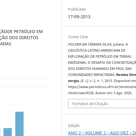
Publicado
17-09-2013
AÇÃODE PETRÓLEO EM
Como Citar
ÇÃO DOS DIREITOS
TADAS
HOLDER DA CÂMARA SILVA, Juliane. A
CASUÍSTICA LATINO-AMERICANA DE
EXPLORAÇÃO DE PETRÓLEO EM TERRAS
INDÍGENAS: O DESAFIO DA CONCRETIZAÇ
DOS DIREITOS HUMANOS EM PROL DAS
COMUNIDADES IMPACTADAS.
Revista Dire
nergia
,
[S. l.]
, v. 2, n. 1, 2013. Disponível em
https://www.periodicos.ufrn.br/direitoen
rticle/view/4230. Acesso em: 5 ago. 2026.
Fomatos de Citação
Edição
ANO 2 • VOLUME 2 • AGO-DEZ • 2