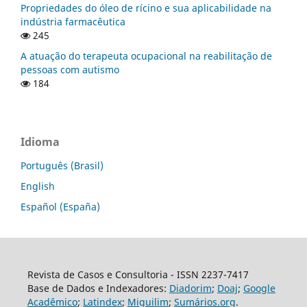
Propriedades do óleo de rícino e sua aplicabilidade na
indústria farmacêutica
245
A atuação do terapeuta ocupacional na reabilitação de
pessoas com autismo
184
Idioma
Português (Brasil)
English
Español (España)
Revista de Casos e Consultoria - ISSN 2237-7417
Base de Dados e Indexadores:
Diadorim
;
Doaj
;
Google
Acadêmico
;
Latindex
;
Miguilim
;
Sumários.org
.