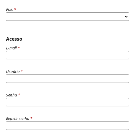
País
*
Acesso
E-mail
*
Usuário
*
Senha
*
Repetir senha
*