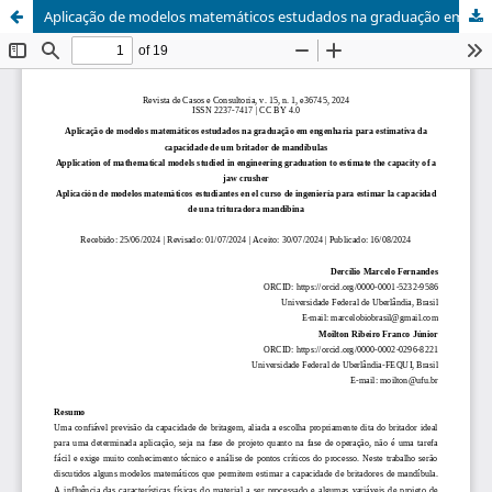
Aplicação de modelos matemáticos estudados na graduação em engenharia para estimativa da capacidade de um britador de mandíbulas