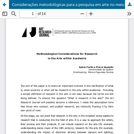
Considerações metodológicas para a pesquisa em arte no meio acadêmico