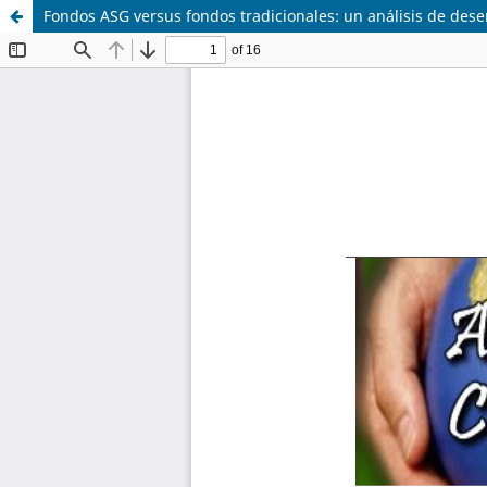
Fondos ASG versus fondos tradicionales: un análisis de de