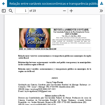
Relação entre variáveis socioeconômicas e transparência pública nos municípios da região sul do Brasil