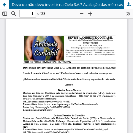
Devo ou não devo investir na Cielo S.A.? Avaliação das métricas e premissas de valuation