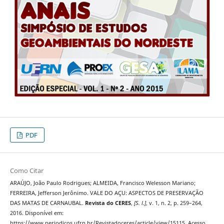
PDF
Como Citar
ARAÚJO, João Paulo Rodrigues; ALMEIDA, Francisco Welesson Mariano;
FERREIRA, Jefferson Jerônimo. VALE DO AÇU: ASPECTOS DE PRESERVAÇÃO
DAS MATAS DE CARNAUBAL.
Revista do CERES
,
[S. l.]
, v. 1, n. 2, p. 259–264,
2016. Disponível em:
https://www.periodicos.ufrn.br/Revistadoceres/article/view/15115. Acesso